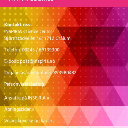
Kontakt oss:
INSPIRIA science center
Bjørnstadveien 16, 1712 Grålum
Telefon: 03245 / 69139300
E-post:
post@inspiria.no
Organisasjonsnummer: 893980482
Personvererklæring
Ansatte på INSPIRIA »
Åpningstider »
Veibeskrivelse og kart »