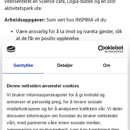
vitensenteret en Science café, Logia-butikk og en stor
aktivitetspark ute.
Arbeidsoppgaver:
Som vert hos INSPIRIA vil du:
Være ansvarlig for å ta imot og ivareta gjester, slik
at de får en positiv opplevelse.
Demonstrere og forklare interaktive installasjoner
og aktiviteter.
Bidra til å holde utstillingsområdene ryddige og
Samtykke
Detaljer
Om
innbydende.
Hjelpe til med ulike arrangementer og
spesialaktiviteter i helger og ferier.
Denne nettsiden anvender cookies
Jobbe i cafeen og butikken.
Vi bruker informasjonskapsler for å gi innhold og
Vi søker deg som:
annonser et personlig preg, for å levere sosiale
mediefunksjoner og for å analysere trafikken vår. Vi deler
Er serviceinnstilt, imøtekommende og trives med å
dessuten informasjon om hvordan du bruker nettstedet
jobbe med mennesker.
vårt, med partnerne våre innen sosiale medier,
Er nysgjerrig på vitenskap og har lyst til å dele
annonsering og analysearbeid, som kan kombinere den