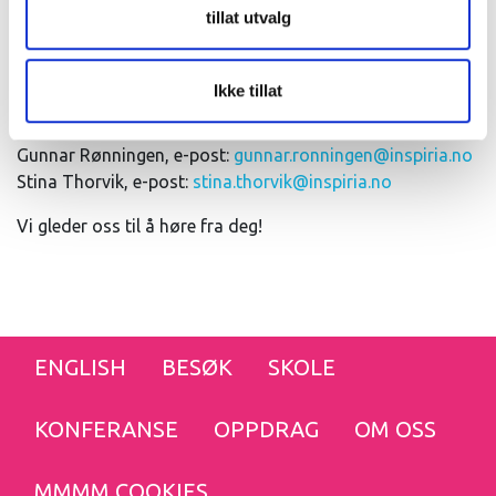
Slik søker du:
Fyll inn dette søknadsskjema
tillat utvalg
Vi vurderer søknader fortløpende, så ikke vent med å
søke!
Ikke tillat
Har du spørsmål om stillingen, kan du kontakte:
Gunnar Rønningen, e-post:
gunnar.ronningen@inspiria.no
Stina Thorvik, e-post:
stina.thorvik@inspiria.no
Vi gleder oss til å høre fra deg!
ENGLISH
BESØK
SKOLE
KONFERANSE
OPPDRAG
OM OSS
MMMM COOKIES