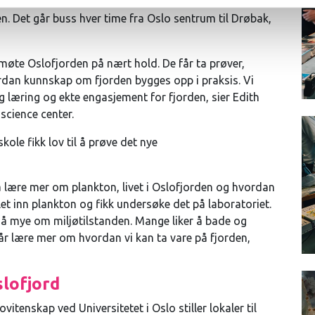
kvariet i Drøbak og andre aktiviteter som gir elevene
. Det går buss hver time fra Oslo sentrum til Drøbak,
møte Oslofjorden på nært hold. De får ta prøver,
ordan kunnskap om fjorden bygges opp i praksis. Vi
g læring og ekte engasjement for fjorden, sier Edith
science center.
ole fikk lov til å prøve det nye
 å lære mer om plankton, livet i Oslofjorden og hvordan
mlet inn plankton og fikk undersøke det på laboratoriet.
 så mye om miljøtilstanden. Mange liker å bade og
 får lære mer om hvordan vi kan ta vare på fjorden,
slofjord
ovitenskap ved Universitetet i Oslo stiller lokaler til