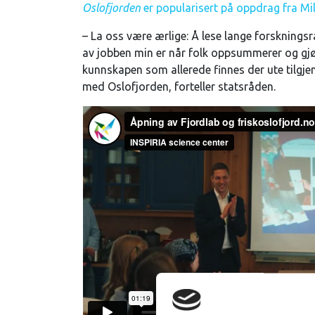
Oslofjorden
er popularisert på oppdrag fra Mil
–
La oss være ærlige: Å lese lange forsknings
av jobben min er når folk oppsummerer og gjør
kunnskapen som allerede finnes der ute tilgjeng
med Oslofjorden, forteller statsråden.