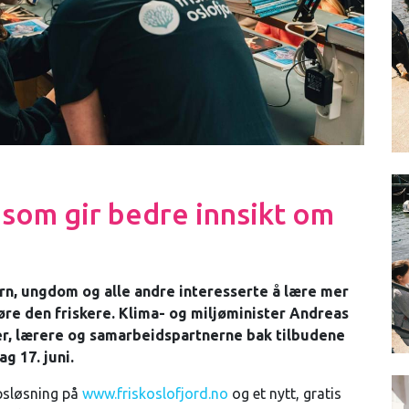
 som gir bedre innsikt om
arn, ungdom og alle andre interesserte å lære mer
jøre den friskere. Klima- og miljøminister Andreas
r, lærere og samarbeidspartnerne bak tilbudene
g 17. juni.
psløsning på
www.friskoslofjord.no
og et nytt, gratis