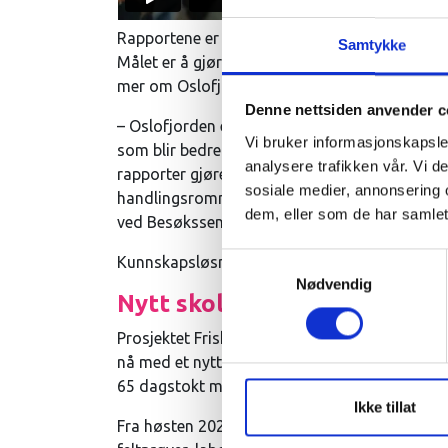
Rapportene er delt opp, forenklet og gjort tilg
Samtykke
Målet er å gjøre kunnskap om fjorden, utfordri
mer om Oslofjorden og arbeidet med å gjøre d
Denne nettsiden anvender c
– Oslofjorden er et komplekst økosystem, og 
Vi bruker informasjonskapsler
som blir bedre og dårligere og hvilke tiltak s
analysere trafikken vår. Vi 
rapporter gjøres mer tilgjengelige, gir det fler
sosiale medier, annonsering 
handlingsrommet. Kunnskap er en forutsetning
dem, eller som de har samlet
ved Besøkssenter Oslofjord og direktør ved Ins
Samtykkevalg
Kunnskapsløsningen er finansiert av Miljødire
Nødvendig
Nytt skoletilbud for ungdo
Prosjektet Frisk Oslofjord, som har vært fina
nå med et nytt spesialtilbud for ungdomsskol
65 dagstokt med båt fra Kragerø til Fredriksta
Ikke tillat
Fra høsten 2026 inviteres ungdomsskoleklasse