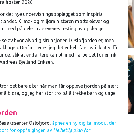
ra høsten 2026.
for det nye undervisningsopplegget som Inspiria
stlandet.
Klima- og miljøministeren møtte elever og
var med på deler av elevenes testing av opplegget
tåelse av hvor alvorlig situasjonen i Oslofjorden er, men
lingen. Derfor synes jeg det er helt fantastisk at vi får
nge, slik at enda flere kan bli med i arbeidet for en rik
 Andreas Bjelland Eriksen.
 tror det bare øker når man får oppleve fjorden på nært
 å bidra, og jeg har stor tro på å trekke barn og unge
orden
 Besøkssenter Oslofjord,
åpnes en ny digital modul der
ort for oppfølgingen av
Helhetlig plan for