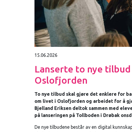
15.06.2026
Lanserte to nye tilbud
Oslofjorden
To nye tilbud skal gjøre det enklere for b
om livet i Oslofjorden og arbeidet for å g
Bjelland Eriksen deltok sammen med eleve
på lanseringen på Tollboden i Drøbak onsda
De nye tilbudene består av en digital kunnska