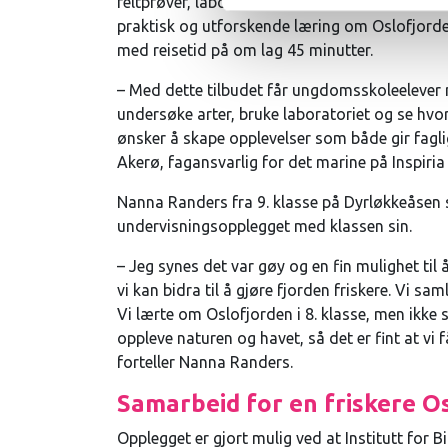
feltprøver, laboratorieopplevelser, besøk på A
praktisk og utforskende læring om Oslofjorden
med reisetid på om lag 45 minutter.
– Med dette tilbudet får ungdomsskoleelever 
undersøke arter, bruke laboratoriet og se hv
ønsker å skape opplevelser som både gir fagli
Akerø, fagansvarlig for det marine på Inspiria 
Nanna Randers fra 9. klasse på Dyrløkkeåsen sk
undervisningsopplegget med klassen sin.
– Jeg synes det var gøy og en fin mulighet til
vi kan bidra til å gjøre fjorden friskere. Vi sa
Vi lærte om Oslofjorden i 8. klasse, men ikke
oppleve naturen og havet, så det er fint at vi
forteller Nanna Randers.
Samarbeid for en friskere O
Opplegget er gjort mulig ved at Institutt for Bi