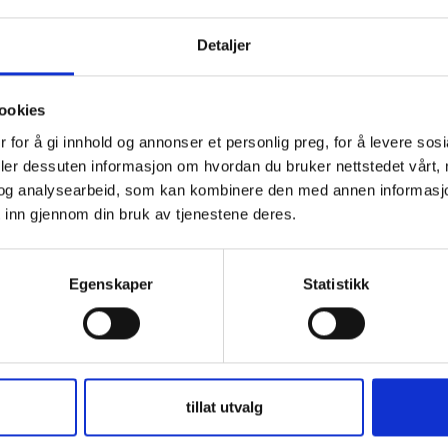
jengelige gjennom om lag 80 korte og lettleste artikler.
Detaljer
ngene og tiltakene mer tilgjengelig for alle som vil lære
en frisk.
ookies
det kan være krevende å forstå både biologien, hva
 for å gi innhold og annonser et personlig preg, for å levere sos
om virker. Når forskningsbasert kunnskap og offentlige
deler dessuten informasjon om hvordan du bruker nettstedet vårt,
e muligheter til å forstå alvoret, men også
og analysearbeid, som kan kombinere den med annen informasjon d
 for gode beslutninger, sier Geir Endregard styreleder
 inn gjennom din bruk av tjenestene deres.
piria science center.
ktoratet.
Egenskaper
Statistikk
msskoler
nsiert av Sparebankstiftelsen DNB siden 2018, utvides
er på Østlandet. Fra før gjennomfører prosjektet rundt
d for videregående skoler hvert år.
tillat utvalg
r fra Østlandet til Drøbak for et gratis dagsbesøk med