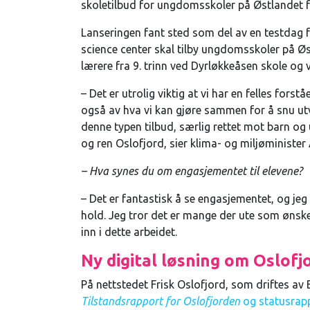
skoletilbud for ungdomsskoler på Østlandet f
Lanseringen fant sted som del av en testdag 
science center skal tilby ungdomsskoler på Ø
lærere fra 9. trinn ved Dyrløkkeåsen skole og 
–
Det er utrolig viktig at vi har en felles fors
også av hva vi kan gjøre sammen for å snu utvik
denne typen tilbud, særlig rettet mot barn og u
og ren Oslofjord
, sier klima- og miljøminister
– Hva synes du om engasjementet til elevene?
–
Det er fantastisk å se engasjementet, og jeg
hold. Jeg tror det er mange der ute som ønsker
inn i dette arbeidet.
Ny digital løsning om Oslofj
På nettstedet
Frisk Oslofjord, som driftes av
Tilstandsrapport for Oslofjorden
og statusrapp