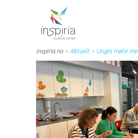
inspiria.no
Aktuelt
Unges møte med