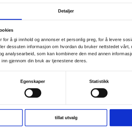
ellom INSPIRIA, Karrieresenter Østfold og Partnerskap
Detaljer
g med framtidsblikk. Her ble deltakerne ønsket velkommen
rrieresenter Østfold, før dagens første innlegg satte
ookies
enteret, tok deltakerne gjennom fremtidens
 for å gi innhold og annonser et personlig preg, for å levere sos
eregående opplæring.
deler dessuten informasjon om hvordan du bruker nettstedet vårt,
og analysearbeid, som kan kombinere den med annen informasjon d
 inn gjennom din bruk av tjenestene deres.
rine Gustavsen og Rina Østenby Thorkildsen ordet, med
gen fra skole til bedrift. Med erfaring fra fag- og
hvordan veiledere kan hjelpe unge med å møte
Egenskaper
Statistikk
ler skepsis.
kurova, fulgte opp med en tydelig og engasjert
jelder for unge i arbeidslivet, et tema mange rådgivere
tillat utvalg
sis