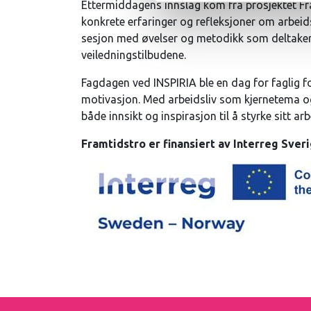
Ettermiddagens innslag kom fra prosjektet F
konkrete erfaringer og refleksjoner om arbeids
sesjon med øvelser og metodikk som deltakern
veiledningstilbudene.
Fagdagen ved INSPIRIA ble en dag for faglig f
motivasjon. Med arbeidsliv som kjernetema og
både innsikt og inspirasjon til å styrke sitt a
Framtidstro er finansiert av Interreg Sver