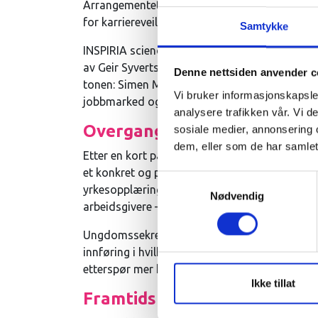
Arrangementet ble gjennomført i samarbeid m
for karriereveiledning i Østfold.
Samtykke
INSPIRIA science center la tilrette for en da
av Geir Syvertsen og Tone Skau Fossvik fra Ka
Denne nettsiden anvender c
tonen: Simen Markussen, direktør ved Frischs
Vi bruker informasjonskapsler
jobbmarked og betydningen av å fullføre vid
analysere trafikken vår. Vi 
Overgang og oppfølging
sosiale medier, annonsering 
dem, eller som de har samlet
Etter en kort pause tok Læreplassjegerne Kat
et konkret og praksisnært foredrag om overgan
Samtykkevalg
yrkesopplæringen i Østfold, delte de råd om 
Nødvendig
arbeidsgivere – og hva som ofte skaper tillit el
Ungdomssekretær i LO Østfold, Ummu Aylin Çu
innføring i hvilke rettigheter og plikter som g
etterspør mer kunnskap om.
Ikke tillat
Framtidstro – i teori og prak