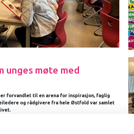
om unges møte med
r forvandlet til en arena for inspirasjon, faglig
eiledere og rådgivere fra hele Østfold var samlet
ivet.
 dagen for seg hvordan unge kan rustes bedre for
re kan spille en nøkkelrolle i denne overgangen.