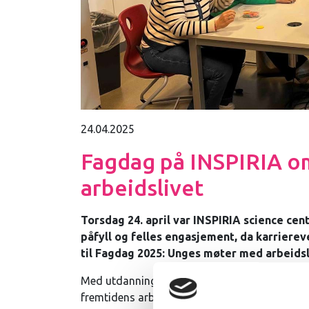
24.04.2025
Fagdag på INSPIRIA 
arbeidslivet
Torsdag 24. april var INSPIRIA science cente
påfyll og felles engasjement, da karrierev
til Fagdag 2025: Unges møter med arbeidsl
Med utdanning og arbeid som hovedtema, tok
fremtidens arbeidsmarked – og hvordan veilede