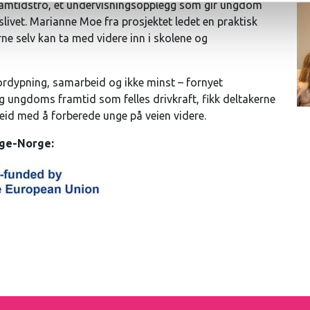
ramtidstro, et undervisningsopplegg som gir ungdom
livet. Marianne Moe fra prosjektet ledet en praktisk
e selv kan ta med videre inn i skolene og
ordypning, samarbeid og ikke minst – fornyet
 ungdoms framtid som felles drivkraft, fikk deltakerne
rbeid med å forberede unge på veien videre.
ige-Norge: