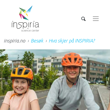
inspiria.no
Besøk
Hva skjer på INSPIRIA?