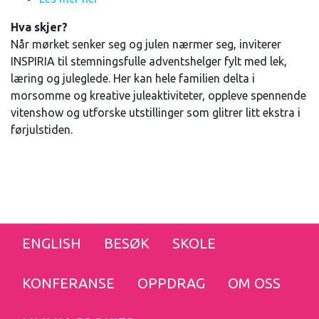
Hva skjer?
Når mørket senker seg og julen nærmer seg, inviterer
INSPIRIA til stemningsfulle adventshelger fylt med lek,
læring og juleglede. Her kan hele familien delta i
morsomme og kreative juleaktiviteter, oppleve spennende
vitenshow og utforske utstillinger som glitrer litt ekstra i
førjulstiden.
ENGLISH
BESØK
SKOLE
KONFERANSE
OPPDRAG
OM OSS