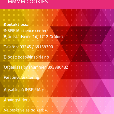
MMMM COOKIES
Kontakt oss:
INSPIRIA science center
Bjørnstadveien 16, 1712 Grålum
Telefon: 03245 / 69139300
E-post:
post@inspiria.no
Organisasjonsnummer: 893980482
Personvererklæring
Ansatte på INSPIRIA »
Åpningstider »
Veibeskrivelse og kart »