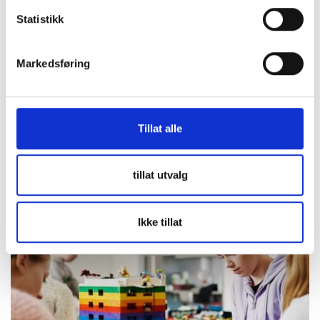
Høstferie på INSPIRIA
Statistikk
Dato: Lørdag 26. september – søndag 4. oktober
Sted: INSPIRIA science center
Markedsføring
Se programmet vårt her!
Hva skjer?
Ta med familie og venner til dager fylt med
eksperimenter, aktiviteter og opplevelser for både små og
Tillat alle
store. Hos oss kan du utforske teknologi, naturvitenskap
og kreativitet gjennom morsomme og lærerike aktiviteter.
tillat utvalg
Ikke tillat