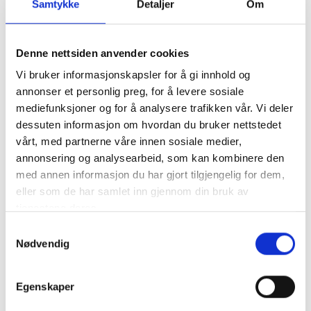
for hele familien! Denne dagen fylles uteområdet med
Samtykke
Detaljer
Om
spennende sykkelaktiviteter, lek og utfordringer som
passer for både barn og voksne. Her handler det om
mestring, bevegelsesglede og fine opplevelser sammen på
Denne nettsiden anvender cookies
to hjul.
Vi bruker informasjonskapsler for å gi innhold og
annonser et personlig preg, for å levere sosiale
mediefunksjoner og for å analysere trafikken vår. Vi deler
dessuten informasjon om hvordan du bruker nettstedet
vårt, med partnerne våre innen sosiale medier,
annonsering og analysearbeid, som kan kombinere den
med annen informasjon du har gjort tilgjengelig for dem,
eller som de har samlet inn gjennom din bruk av
tjenestene deres.
Samtykkevalg
Nødvendig
Egenskaper