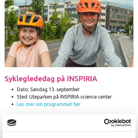
Sykleglededag på INSPIRIA
Dato: Søndag 13. september
Sted: Uteparken på INSPIRIA science center
Les mer om programmet her
Hva skjer?
Lørdag 12. september ønsker INSPIRIA science center
velkommen til Sykleglededag, en aktiv og morsom dag