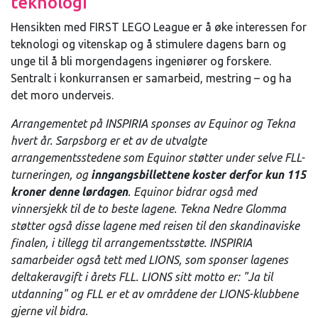
teknologi
Hensikten med FIRST LEGO League er å øke interessen for
teknologi og vitenskap og å stimulere dagens barn og
unge til å bli morgendagens ingeniører og forskere.
Sentralt i konkurransen er samarbeid, mestring – og ha
det moro underveis.
Arrangementet på INSPIRIA sponses av Equinor og Tekna
hvert år. Sarpsborg er et av de utvalgte
arrangementsstedene som Equinor støtter under selve FLL-
turneringen, og
inngangsbillettene koster derfor kun 115
kroner denne lørdagen
. Equinor bidrar også med
vinnersjekk til de to beste lagene. Tekna Nedre Glomma
støtter også disse lagene med reisen til den skandinaviske
finalen, i tillegg til arrangementsstøtte. INSPIRIA
samarbeider også tett med LIONS, som sponser lagenes
deltakeravgift i årets FLL. LIONS sitt motto er: "Ja til
utdanning" og FLL er et av områdene der LIONS-klubbene
gjerne vil bidra.