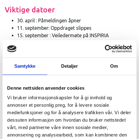
Viktige datoer
30. april : Påmeldingen åpner
11. september: Oppdraget slippes
15. september : Veiledermøte på INSPIRIA
7. november Regionale finale
27. og 28. november: Skandinavisk finale i Sverige
Samtykke
Detaljer
Om
Kjøp billetter
Denne nettsiden anvender cookies
Konkurranse i kunnskap og
Vi bruker informasjonskapsler for å gi innhold og
teknologi
annonser et personlig preg, for å levere sosiale
mediefunksjoner og for å analysere trafikken vår. Vi deler
Hvert år kommer et nytt og inspirerende oppdrag med et
dessuten informasjon om hvordan du bruker nettstedet
samfunnsrelevant tema. Årets tema heter BIOGLOW.
vårt, med partnerne våre innen sosiale medier,
annonsering og analysearbeid, som kan kombinere den