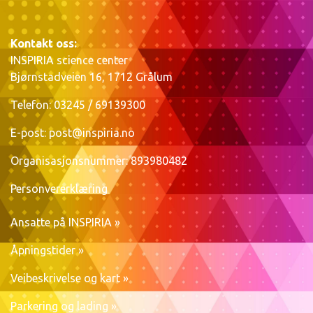
Kontakt oss:
INSPIRIA science center
Bjørnstadveien 16, 1712 Grålum
Telefon: 03245 / 69139300
E-post:
post@inspiria.no
Organisasjonsnummer: 893980482
Personvererklæring
Ansatte på INSPIRIA »
Åpningstider »
Veibeskrivelse og kart »
Parkering og lading »