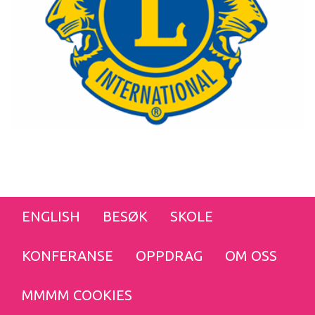
ENGLISH
BESØK
SKOLE
KONFERANSE
OPPDRAG
OM OSS
MMMM COOKIES