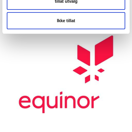
tillat utvalg
Mer informasjon
FIRST LEGO League Scandinavia
Ikke tillat