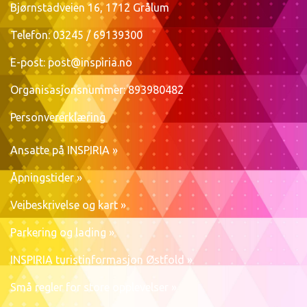
Bjørnstadveien 16, 1712 Grålum
Telefon: 03245 / 69139300
E-post:
post@inspiria.no
Organisasjonsnummer: 893980482
Personvererklæring
Ansatte på INSPIRIA »
Åpningstider »
Veibeskrivelse og kart »
Parkering og lading »
INSPIRIA turistinformasjon Østfold »
Små regler for store opplevelser »