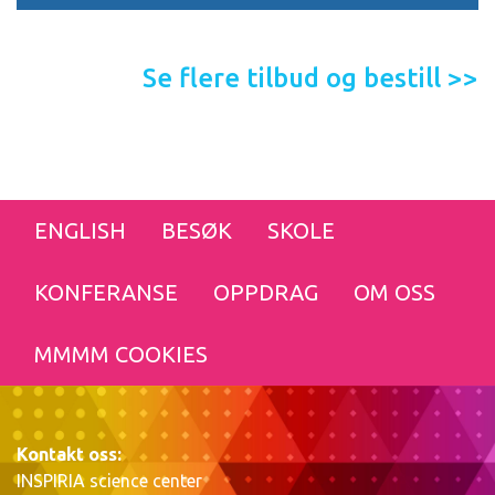
Se flere tilbud og bestill >>
ENGLISH
BESØK
SKOLE
KONFERANSE
OPPDRAG
OM OSS
MMMM COOKIES
Kontakt oss:
INSPIRIA science center