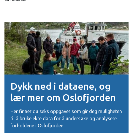
Dykk ned i dataene, og
lær mer om Oslofjorden
Her finner du seks oppgaver som gir deg muligheten
til å bruke ekte data for å undersøke og analysere
forholdene i Oslofjorden.