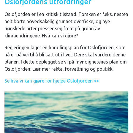
Oslofjordens utfordringer
Oslofjorden er i en kritisk tilstand. Torsken er f.eks. nesten
helt borte hovedsakelig grunnet overfiske, og nye
uønskede arter presser seg frem på grunn av
klimaendringene. Hva kan vi gjøre?
Regjeringen laget en handlingsplan for Oslofjorden, som
nå er på vei til å bli satt ut i livet. Dere skal vurdere denne
planen. I dette opplegget se vi på myndighetenes plan om
Oslofjorden. Lær mer fakta, forvaltning og politikk.
Se hva vi kan gjøre for hjelpe Oslofjorden >>