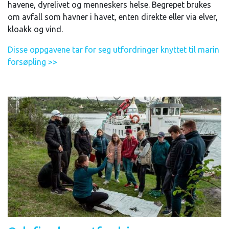
havene, dyrelivet og menneskers helse. Begrepet brukes
om avfall som havner i havet, enten direkte eller via elver,
kloakk og vind.
Disse oppgavene tar for seg utfordringer knyttet til marin
forsøpling >>