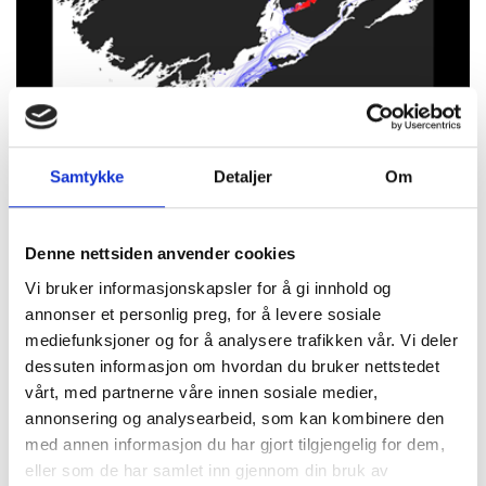
Modell av havstrømmer
Samtykke
Detaljer
Om
Hva ville skjedd om man slapp ut mange små plastbiter i
Drammenselva og Glomma? Filmen i denne oppgaven
Denne nettsiden anvender cookies
viser tydelig hvordan strømmen beveger seg på
Vi bruker informasjonskapsler for å gi innhold og
overflaten.
annonser et personlig preg, for å levere sosiale
mediefunksjoner og for å analysere trafikken vår. Vi deler
Her finner du en modell av havstrømmer, samt veiledning
dessuten informasjon om hvordan du bruker nettstedet
og tips til bruk i undervisningen.
vårt, med partnerne våre innen sosiale medier,
Se havstrømmen >>
annonsering og analysearbeid, som kan kombinere den
med annen informasjon du har gjort tilgjengelig for dem,
eller som de har samlet inn gjennom din bruk av