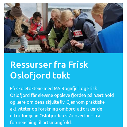
Ressurser fra Frisk
Oslofjord tokt
På skoletoktene med MS Rognfjell og Frisk
Oslofjord får elevene oppleve fjorden på nært hold
og lære om dens skjulte liv. Gjennom praktiske
aktiviteter og forskning ombord utforsker de
utfordringene Oslofjorden står overfor – fra
forurensning til artsmangfold.