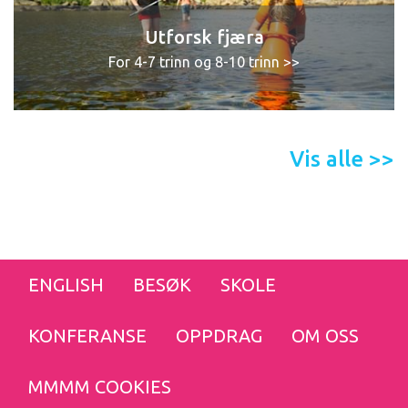
Utforsk fjæra
For 4-7 trinn og 8-10 trinn >>
Vis alle >>
ENGLISH
BESØK
SKOLE
KONFERANSE
OPPDRAG
OM OSS
MMMM COOKIES