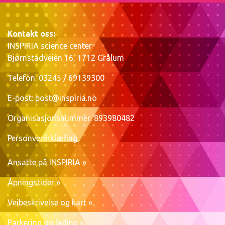
Kontakt oss:
INSPIRIA science center
Bjørnstadveien 16, 1712 Grålum
Telefon: 03245 / 69139300
E-post:
post@inspiria.no
Organisasjonsnummer: 893980482
Personvererklæring
Ansatte på INSPIRIA »
Åpningstider »
Veibeskrivelse og kart »
Parkering og lading »