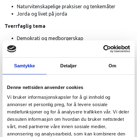
Naturvitenskapelige praksiser og tenkemåter
Jorda og livet på jorda
Tverrfaglig tema
Demokrati og medborgerskap
Bærekraftig utvikling
Kompetansemål etter 10. trinn
Samtykke
Detaljer
Om
Stille spørsmål og lage hypoteser om naturfaglige
fenomener, identifisere avhengige og uavhengige
variabler og samle data for å finne svar
Denne nettsiden anvender cookies
Analysere og bruke innsamlede data til å lage
Vi bruker informasjonskapsler for å gi innhold og
forklaringer, drøfte forklaringene i lys av relevant
annonser et personlig preg, for å levere sosiale
teori og vurdere kvaliteten på egne og andres
mediefunksjoner og for å analysere trafikken vår. Vi deler
utforskinger
dessuten informasjon om hvordan du bruker nettstedet
Kompetansemål naturfag VG1
vårt, med partnerne våre innen sosiale medier,
annonsering og analysearbeid, som kan kombinere den