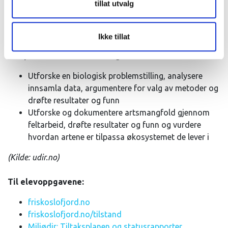
tillat utvalg
Planlegge og gjennomføre undersøkinger, samle,
behandle og tolke data, og presentere resultater og
funn
Ikke tillat
kompetansemål etter Biologi 2
Utforske en biologisk problemstilling, analysere
innsamla data, argumentere for valg av metoder og
drøfte resultater og funn
Utforske og dokumentere artsmangfold gjennom
feltarbeid, drøfte resultater og funn og vurdere
hvordan artene er tilpassa økosystemet de lever i
(Kilde: udir.no)
Til elevoppgavene:
friskoslofjord.no
friskoslofjord.no/tilstand
Miljødir: Tiltaksplanen og statusrapporter