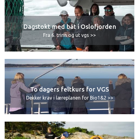
Dagstokt med båt i Oslofjorden
Fra 6. trinn og ut vgs >>
To dagers feltkurs for VGS
Dekker krav i læreplanen for Bio1&2 >>