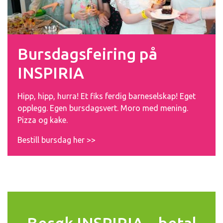
Bursdagsfeiring på
INSPIRIA
Hipp, hipp, hurra! Et fiks ferdig barneselskap! Eget
opplegg. Egen bursdagsvert. Moro med mening.
Pizza og kake.
Bestill bursdag her >>