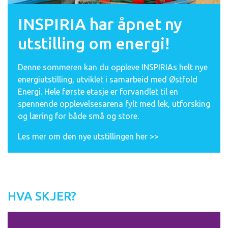
INSPIRIA har åpnet ny
utstilling om energi!
Denne sommeren kan du oppleve INSPIRIAs helt nye
energiutstilling, utviklet i samarbeid med Østfold
Energi. Hele første etasje er forvandlet til en
spennende opplevelsesarena fylt med lek, utforsking
og læring for både små og store.
Les mer om den nye utstillingen her >>
HVA SKJER?