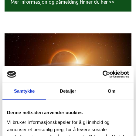
Mer informasjon og påmelding finner du her >>
Samtykke
Detaljer
Om
Den utrolige solen – nytt
kveldstilbud på INSPIRIA
Denne nettsiden anvender cookies
Vi bruker informasjonskapsler for å gi innhold og
Hva er egentlig solen? Hvordan kan én eneste
annonser et personlig preg, for å levere sosiale
stjerne gi lys, varme og liv til hele jorda? Og hva