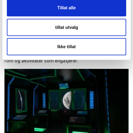
Tillat alle
En ny måte å lære, oppleve og
tillat utvalg
samles på
Hos INSPIRIA skaper vi opplevelser som kombinerer
kunnskap, kreativitet og fellesskap. Enten du er lærer,
Ikke tillat
kursdeltaker, del av et lag eller en nysgjerrig gjeng, har vi
rom og aktiviteter som engasjerer.