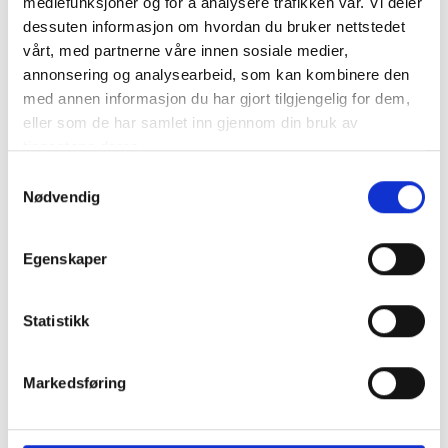
mediefunksjoner og for å analysere trafikken vår. Vi deler
skjer inne i den enorme glødende kulen på
dessuten informasjon om hvordan du bruker nettstedet
himmelen? Velkommen til vårt nye
vårt, med partnerne våre innen sosiale medier,
kveldsarrangement som starter torsdag 27. august!
annonsering og analysearbeid, som kan kombinere den
med annen informasjon du har gjort tilgjengelig for dem,
Les mer om programmet her >>
eller som de har samlet inn gjennom din bruk av
tjenestene deres.
Samtykkevalg
Nødvendig
Kurs og konferanse på
Egenskaper
INSPIRIA
Statistikk
Kombiner faglig innhold med opplevelser som
engasjerer >>
Markedsføring