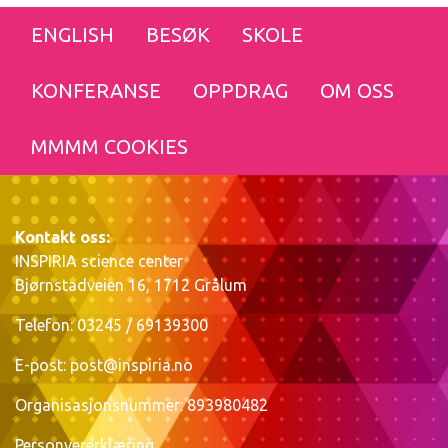
ENGLISH
BESØK
SKOLE
KONFERANSE
OPPDRAG
OM OSS
MMMM COOKIES
Kontakt oss:
INSPIRIA science center
Bjørnstadveien 16, 1712 Grålum
Telefon: 03245 / 69139300
E-post:
post@inspiria.no
Organisasjonsnummer: 893980482
Personvererklæring