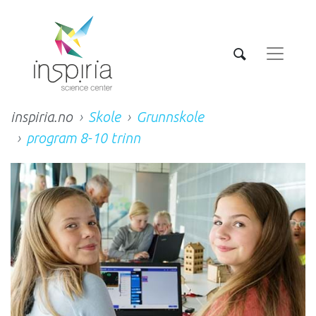
inspiria.no
Skole
Grunnskole
program 8-10 trinn