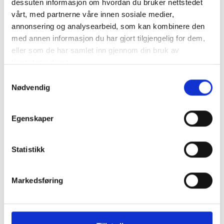
dessuten informasjon om hvordan du bruker nettstedet
vårt, med partnerne våre innen sosiale medier,
annonsering og analysearbeid, som kan kombinere den
Kodekraft
med annen informasjon du har gjort tilgjengelig for dem,
Programmer et energispill >>
eller som de har samlet inn gjennom din bruk av
tjenestene deres.
Samtykkevalg
Nødvendig
Egenskaper
Statistikk
Kreativ programmering
Skaperverksted >>
Markedsføring