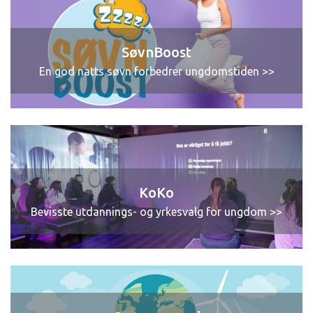
SøvnBoost
En god natts søvn forbedrer ungdomstiden >>
KoKo
Bevisste utdannings- og yrkesvalg for ungdom >>