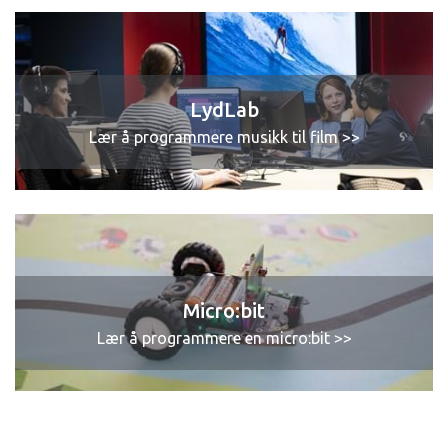
LydLab
Lær å programmere musikk til film >>
Micro:bit
Lær å programmere en micro:bit >>