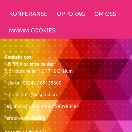
KONFERANSE
OPPDRAG
OM OSS
MMMM COOKIES
Kontakt oss:
INSPIRIA science center
Bjørnstadveien 16, 1712 Grålum
Telefon: 03245 / 69139300
E-post:
post@inspiria.no
Organisasjonsnummer: 893980482
Personvererklæring