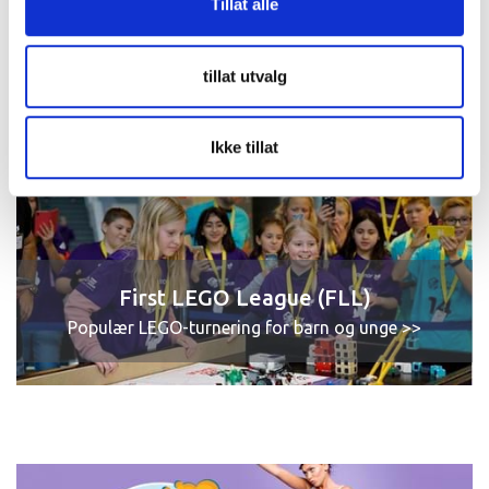
Tillat alle
Finn koden
tillat utvalg
Matematikk >>
Ikke tillat
First LEGO League (FLL)
Populær LEGO-turnering for barn og unge >>