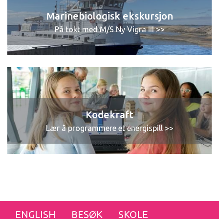
Marinebiologisk ekskursjon
På tokt med M/S Ny Vigra III >>
Kodekraft
Lær å programmere et energispill >>
ENGLISH
BESØK
SKOLE